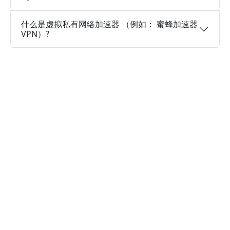
什么是虚拟私有网络加速器 （例如： 蜜蜂加速器
VPN）?
为什么选择蜜蜂加速器VPN?
多个服务器地区
蜜蜂加速器VPN可以访问遍布全球多个国家的大量
服务器位置，以建立连接，并且还在继续新增。
实时速度优化
蜜蜂加速器VPN已经在所有服务器上部署了实时速
度优化程序，让您的连接速度更快，就像火箭一样