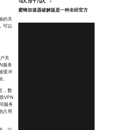
蜜蜂加速器破解版是一种未经官方
畅的关
，可以
用户关
N服务
频缓冲
验。
近，数
质VPN
同服务
他占用
器，以