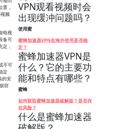
可能出
VPN观看视频时会
位置，
的视频
出现缓冲问题吗？
使用蜜
能电视
设备可
蜜蜂加速器VPN在海外使用是否稳
充足，
定？
蜜蜂加速器VPN是
什么？它的主要功
或不可
稳定
能和特点有哪些？
输的安
数据窃
蜜蜂
如何获取蜜蜂加速器破解版？是否存
在风险？
什么是蜜蜂加速器
破解版？