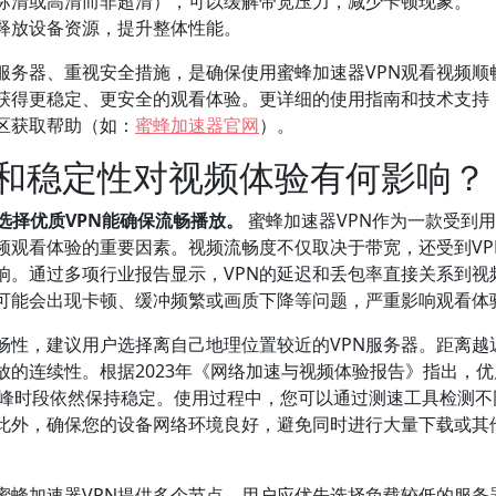
标清或高清而非超清），可以缓解带宽压力，减少卡顿现象。
释放设备资源，提升整体性能。
服务器、重视安全措施，是确保使用蜜蜂加速器VPN观看视频顺
获得更稳定、更安全的观看体验。更详细的使用指南和技术支持
区获取帮助（如：
蜜蜂加速器官网
）。
度和稳定性对视频体验有何影响？
选择优质VPN能确保流畅播放。
蜜蜂加速器VPN作为一款受到
频观看体验的重要因素。视频流畅度不仅取决于带宽，还受到VP
响。通过多项行业报告显示，VPN的延迟和丢包率直接关系到视
，可能会出现卡顿、缓冲频繁或画质下降等问题，严重影响观看体
畅性，建议用户选择离自己地理位置较近的VPN服务器。距离越
的连续性。根据2023年《网络加速与视频体验报告》指出，优
在高峰时段依然保持稳定。使用过程中，您可以通过测速工具检测不
此外，确保您的设备网络环境良好，避免同时进行大量下载或其
蜜蜂加速器VPN提供多个节点，用户应优先选择负载较低的服务