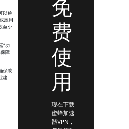
免
可以通
备或应用
费
议至少
器”功
使
先保障
用
确保兼
业建
现在下载
蜜蜂加速
器VPN，