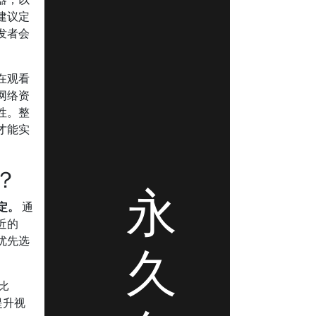
建议定
发者会
在观看
网络资
性。整
才能实
？
永
定。
通
近的
优先选
久
比
提升视